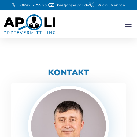
089 215 255 230
bestjob@apoli.de
Rückrufservice
KONTAKT