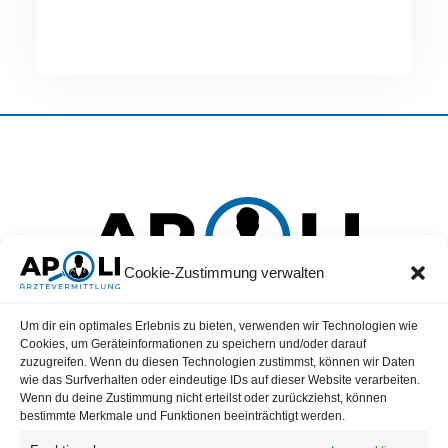
Cookie-Zustimmung verwalten
a positive life
Um dir ein optimales Erlebnis zu bieten, verwenden wir Technologien wie
Cookies, um Geräteinformationen zu speichern und/oder darauf
Verbessern Sie Ihre Lebensqualität mit
Apoli Ärztevermittlung!
Hier
zuzugreifen. Wenn du diesen Technologien zustimmst, können wir Daten
vereinen wir
Mediziner
und
Kliniken, MVZ, Praxen,
um das
wie das Surfverhalten oder eindeutige IDs auf dieser Website verarbeiten.
Arbeitsleben von
Ärzten
positiv zu beeinflussen. Apoli – wo Herz und
Wenn du deine Zustimmung nicht erteilst oder zurückziehst, können
Berufung Hand in Hand gehen.
bestimmte Merkmale und Funktionen beeinträchtigt werden.