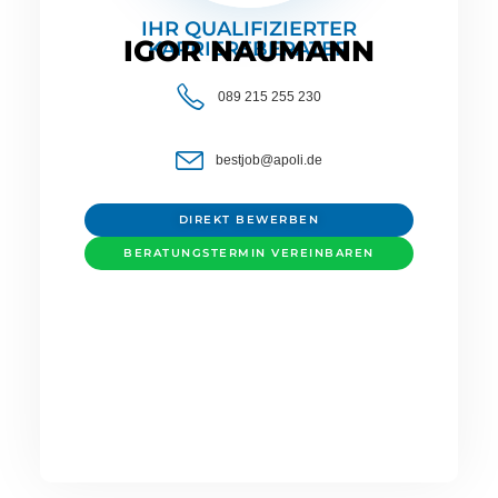
IHR QUALIFIZIERTER
IGOR NAUMANN
KARRIEREBERATER
089 215 255 230
bestjob@apoli.de
DIREKT BEWERBEN
BERATUNGSTERMIN VEREINBAREN