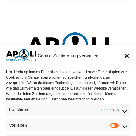
Cookie-Zustimmung verwalten
a positive life
Um dir ein optimales Erlebnis zu bieten, verwenden wir Technologien wie
Cookies, um Geräteinformationen zu speichern und/oder darauf
Verbessern Sie Ihre Lebensqualität mit
Apoli Ärztevermittlung!
Hier
zuzugreifen. Wenn du diesen Technologien zustimmst, können wir Daten
vereinen wir
Mediziner
und
Kliniken, MVZ, Praxen,
um das
wie das Surfverhalten oder eindeutige IDs auf dieser Website verarbeiten.
Arbeitsleben von
Ärzten
positiv zu beeinflussen. Apoli – wo Herz und
Wenn du deine Zustimmung nicht erteilst oder zurückziehst, können
Berufung Hand in Hand gehen.
bestimmte Merkmale und Funktionen beeinträchtigt werden.
Funktional
Immer aktiv
Vorlieben
Apoli Ärztevermittlung GmbH
Auf der Eierwiese 3A