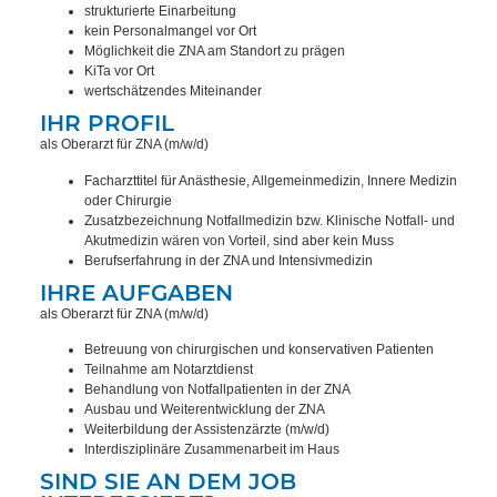
strukturierte Einarbeitung
kein Personalmangel vor Ort
Möglichkeit die ZNA am Standort zu prägen
KiTa vor Ort
wertschätzendes Miteinander
IHR PROFIL
als Oberarzt für ZNA (m/w/d)
Facharzttitel für Anästhesie, Allgemeinmedizin, Innere Medizin
oder Chirurgie
Zusatzbezeichnung Notfallmedizin bzw. Klinische Notfall- und
Akutmedizin wären von Vorteil, sind aber kein Muss
Berufserfahrung in der ZNA und Intensivmedizin
IHRE AUFGABEN
als Oberarzt für ZNA (m/w/d)
Betreuung von chirurgischen und konservativen Patienten
Teilnahme am Notarztdienst
Behandlung von Notfallpatienten in der ZNA
Ausbau und Weiterentwicklung der ZNA
Weiterbildung der Assistenzärzte (m/w/d)
Interdisziplinäre Zusammenarbeit im Haus
SIND SIE AN DEM JOB