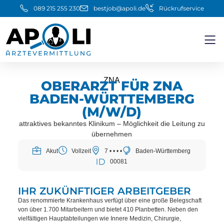
089 215 255 230
bestjob@apoli.de
Rückrufservice
ZNA
OBERARZT FÜR ZNA
BADEN-WÜRTTEMBERG
(M/W/D)
attraktives bekanntes Klinikum – Möglichkeit die Leitung zu
übernehmen
Akut
Vollzeit
7 • • • •
Baden-Württemberg
00081
IHR ZUKÜNFTIGER ARBEITGEBER
Das renommierte Krankenhaus verfügt über eine große Belegschaft
von über 1.700 Mitarbeitern und bietet 410 Planbetten. Neben den
vielfältigen Hauptabteilungen wie Innere Medizin, Chirurgie,