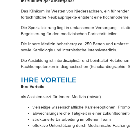
Ihr zukünftiger Arbeitgeber
Das Klinikum im Westen von Niedersachsen, ein führender M
fortschrittliche Neubauprojekte entsteht eine hochmoderne
Die Spezialisierung liegt in umfassender Versorgung – stat
Begeisterung für den medizinischen Fortschritt teilen.
Die Innere Medizin beherbergt ca. 250 Betten und umfasst d
sowie Kardiologie und internistische Intensivmedizin.
Die Ausbildung ist interdisziplinär und beinhaltet Rotatione
Fachkompetenzen in diagnostischen (Echokardiographie, So
IHRE VORTEILE
Ihre Vorteile
als Assistenzarzt für Innere Medizin (m/w/d)
vielseitige wissenschaftliche Karriereoptionen: Promoti
abwechslungsreiche Tätigkeit in einer zukunftsorientie
strukturierte Einarbeitung im offenen Team
effektive Unterstützung durch Medizinische Fachange