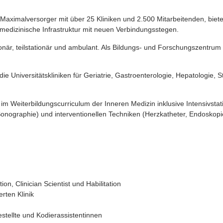
aximalversorger mit über 25 Kliniken und 2.500 Mitarbeitenden, biete
 medizinische Infrastruktur mit neuen Verbindungsstegen.
ionär, teilstationär und ambulant. Als Bildungs- und Forschungszentrum
ie Universitätskliniken für Geriatrie, Gastroenterologie, Hepatologie
n im Weiterbildungscurriculum der Inneren Medizin inklusive Intensivstat
nographie) und interventionellen Techniken (Herzkatheter, Endoskopi
on, Clinician Scientist und Habilitation
rten Klinik
stellte und Kodierassistentinnen