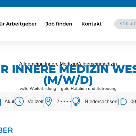
ür Arbeitgeber
Job finden
Kontakt
STELL
Allgemeine Innere Medizin/Allgemeinmedizin
ÜR INNERE MEDIZIN WE
(M/W/D)
volle Weiterbildung – gute Rotation und Betreuung
Akut
Vollzeit
2 • • • •
Niedersachsen
0
BER