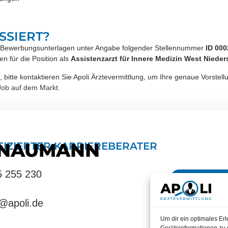
SSIERT?
hren Bewerbungsunterlagen unter Angabe folgender Stellennummer
ID 000
en für die Position als
Assistenzarzt für Innere Medizin West Niede
tte kontaktieren Sie Apoli Ärztevermittlung, um Ihre genaue Vorstellun
 Job auf dem Markt.
 NAUMANN
FIZIERTER KARRIEREBERATER
5 255 230
BERAT
@apoli.de
Um dir ein optimales Er