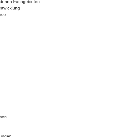
edenen Fachgebieten
entwicklung
nce
n
osen
hungen