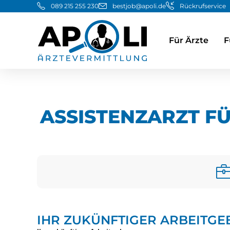
089 215 255 230
bestjob@apoli.de
Rückrufservice
Für Ärzte
F
ASSISTENZARZT F
IHR ZUKÜNFTIGER ARBEITGE