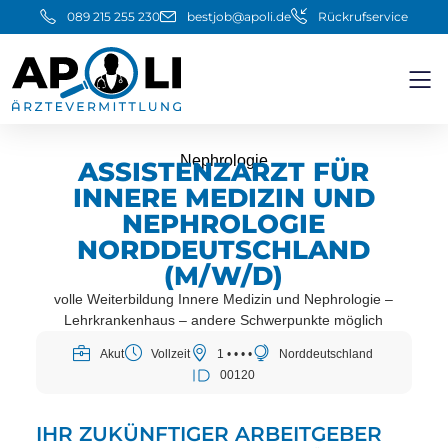
089 215 255 230
bestjob@apoli.de
Rückrufservice
Nephrologie
ASSISTENZARZT FÜR
INNERE MEDIZIN UND
NEPHROLOGIE
NORDDEUTSCHLAND
(M/W/D)
volle Weiterbildung Innere Medizin und Nephrologie –
Lehrkrankenhaus – andere Schwerpunkte möglich
Akut
Vollzeit
1 • • • •
Norddeutschland
00120
IHR ZUKÜNFTIGER ARBEITGEBER