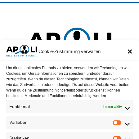
Cookie-Zustimmung verwalten
a positive life
Um dir ein optimales Erlebnis zu bieten, verwenden wir Technologien wie
Cookies, um Geräteinformationen zu speichern und/oder darauf
Verbessern Sie Ihre Lebensqualität mit
Apoli Ärztevermittlung!
Hier
zuzugreifen. Wenn du diesen Technologien zustimmst, können wir Daten
vereinen wir
Mediziner
und
Kliniken, MVZ, Praxen,
um das
wie das Surfverhalten oder eindeutige IDs auf dieser Website verarbeiten.
Arbeitsleben von
Ärzten
positiv zu beeinflussen. Apoli – wo Herz und
Wenn du deine Zustimmung nicht erteilst oder zurückziehst, können
Berufung Hand in Hand gehen.
bestimmte Merkmale und Funktionen beeinträchtigt werden.
Funktional
Immer aktiv
Vorlieben
Apoli Ärztevermittlung GmbH
Auf der Eierwiese 3A
82031 Grünwald
Statistiken