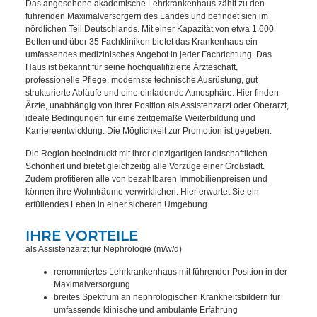
Das angesehene akademische Lehrkrankenhaus zählt zu den
führenden Maximalversorgern des Landes und befindet sich im
nördlichen Teil Deutschlands. Mit einer Kapazität von etwa 1.600
Betten und über 35 Fachkliniken bietet das Krankenhaus ein
umfassendes medizinisches Angebot in jeder Fachrichtung. Das
Haus ist bekannt für seine hochqualifizierte Ärzteschaft,
professionelle Pflege, modernste technische Ausrüstung, gut
strukturierte Abläufe und eine einladende Atmosphäre. Hier finden
Ärzte, unabhängig von ihrer Position als Assistenzarzt oder Oberarzt,
ideale Bedingungen für eine zeitgemäße Weiterbildung und
Karriereentwicklung. Die Möglichkeit zur Promotion ist gegeben.
Die Region beeindruckt mit ihrer einzigartigen landschaftlichen
Schönheit und bietet gleichzeitig alle Vorzüge einer Großstadt.
Zudem profitieren alle von bezahlbaren Immobilienpreisen und
können ihre Wohnträume verwirklichen. Hier erwartet Sie ein
erfüllendes Leben in einer sicheren Umgebung.
IHRE VORTEILE
als Assistenzarzt für Nephrologie (m/w/d)
renommiertes Lehrkrankenhaus mit führender Position in der
Maximalversorgung
breites Spektrum an nephrologischen Krankheitsbildern für
umfassende klinische und ambulante Erfahrung