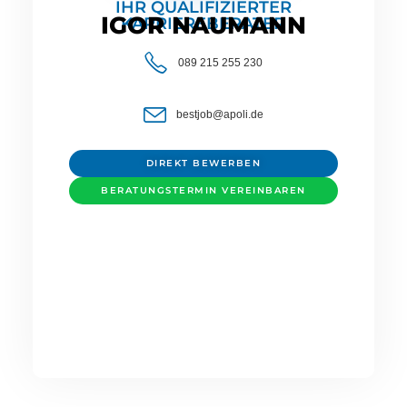
IHR QUALIFIZIERTER
IGOR NAUMANN
KARRIEREBERATER
089 215 255 230
bestjob@apoli.de
DIREKT BEWERBEN
BERATUNGSTERMIN VEREINBAREN