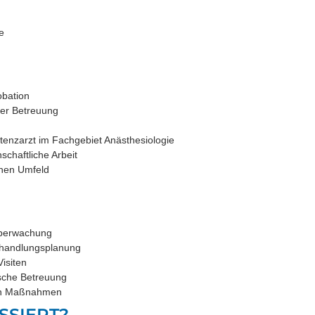
e
obation
her Betreuung
istenzarzt im Fachgebiet Anästhesiologie
schaftliche Arbeit
chen Umfeld
Überwachung
Behandlungsplanung
isiten
ische Betreuung
hen Maßnahmen
SSIERT?