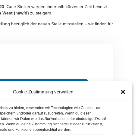
23
. Gute Stellen werden innerhalb kürzester Zeit besetzt.
n West (m/w/d)
zu steigern.
lung bezüglich der neuen Stelle mitzuteilen – wir finden für
DIREKT BEWERBEN
Cookie-Zustimmung verwalten
UNGSTERMIN VEREINBAREN
lebnis zu bieten, verwenden wir Technologien wie Cookies, um
speichern und/oder darauf zuzugreifen. Wenn du diesen
 können wir Daten wie das Surfverhalten oder eindeutige IDs auf
en. Wenn du deine Zustimmung nicht erteilst oder zurückziehst,
ale und Funktionen beeinträchtigt werden.