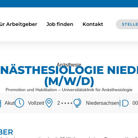
ür Arbeitgeber
Job finden
Kontakt
STELL
Anästhesie
ANÄSTHESIOLOGIE NIE
(M/W/D)
Promotion und Habilitation – Universitätsklinik für Anästhesiologie
Akut
Vollzeit
2 • • • •
Niedersachsen
0
BER