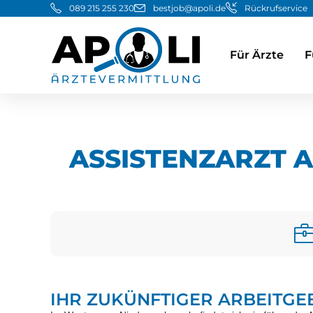
089 215 255 230
bestjob@apoli.de
Rückrufservice
Für Ärzte
F
ASSISTENZARZT 
IHR ZUKÜNFTIGER ARBEITGE