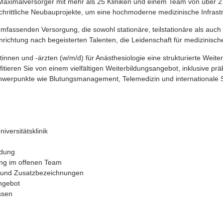
aximalversorger mit mehr als 25 Kliniken und einem Team von über 2.5
tschrittliche Neubauprojekte, um eine hochmoderne medizinische Infrastr
mfassenden Versorgung, die sowohl stationäre, teilstationäre als auc
ichtung nach begeisterten Talenten, die Leidenschaft für medizinischen
rztinnen und -ärzten (w/m/d) für Anästhesiologie eine strukturierte Weite
ren Sie von einem vielfältigen Weiterbildungsangebot, inklusive präkl
e Schwerpunkte wie Blutungsmanagement, Telemedizin und international
iversitätsklinik
ldung
dung im offenen Team
e und Zusatzbezeichnungen
ngebot
ssen