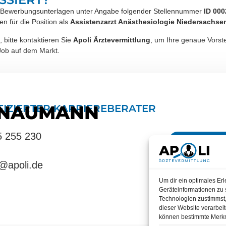
hren Bewerbungsunterlagen unter Angabe folgender Stellennummer
ID 000
en für die Position als
Assistenzarzt Anästhesiologie Niedersachse
bitte kontaktieren Sie
Apoli Ärztevermittlung
, um Ihre genaue Vorstel
 Job auf dem Markt.
 NAUMANN
FIZIERTER KARRIEREBERATER
5 255 230
BERAT
@apoli.de
Um dir ein optimales Er
Geräteinformationen zu 
Technologien zustimmst,
dieser Website verarbeit
können bestimmte Merkm