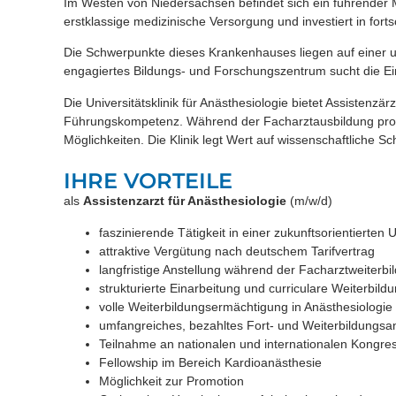
Im Westen von Niedersachsen befindet sich ein führender M
erstklassige medizinische Versorgung und investiert in for
Die Schwerpunkte dieses Krankenhauses liegen auf einer u
engagiertes Bildungs- und Forschungszentrum sucht die Einr
Die Universitätsklinik für Anästhesiologie bietet Assistenzä
Führungskompetenz. Während der Facharztausbildung profitie
Möglichkeiten. Die Klinik legt Wert auf wissenschaftlich
IHRE VORTEILE
als
Assistenzarzt für Anästhesiologie
(m/w/d)
faszinierende Tätigkeit in einer zukunftsorientierten Un
attraktive Vergütung nach deutschem Tarifvertrag
langfristige Anstellung während der Facharztweiterbi
strukturierte Einarbeitung und curriculare Weiterbil
volle Weiterbildungsermächtigung in Anästhesiologi
umfangreiches, bezahltes Fort- und Weiterbildungsa
Teilnahme an nationalen und internationalen Kongre
Fellowship im Bereich Kardioanästhesie
Möglichkeit zur Promotion