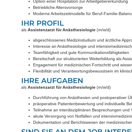
Option einer Hospitation zur Arbeitgebererkundung
Betriebliche Altersvorsorge
Moderne Arbeitszeitmodelle für Beruf-Familie-Balanc
IHR PROFIL
als
Assistenzarzt für Anästhesiologie
(m/w/d)
abgeschlossenes Medizinstudium und ärztliche Appr
Interesse an Anästhesiologie und intensivmedizinisc
Teamfähigkeit und gute Kommunikationsfähigkeiten
Bereitschaft zur strukturierten Weiterbildung als Ass
Engagement für medizinischen Fortschritt und wissen
Flexibilität und Verantwortungsbewusstsein im klinis
IHRE AUFGABEN
als
Assistenzarzt für Anästhesiologie
(m/w/d)
Durchführung von Anästhesien und postoperativer 
präoperative Patientenbewertung und individuelle 
Teilnahme an interdisziplinären Besprechungen und V
akute Versorgung von Notfällen und intensivmedizin
Dokumentation und Berichtswesen der medizinisc
SIND SIE AN DEM JOB INTERE