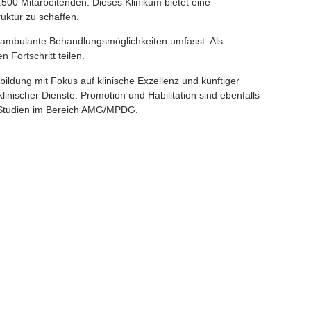
00 Mitarbeitenden. Dieses Klinikum bietet eine
uktur zu schaffen.
h ambulante Behandlungsmöglichkeiten umfasst. Als
 Fortschritt teilen.
rbildung mit Fokus auf klinische Exzellenz und künftiger
inischer Dienste. Promotion und Habilitation sind ebenfalls
e Studien im Bereich AMG/MPDG.